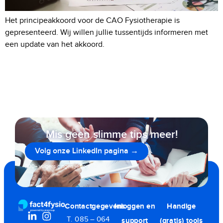
Het principeakkoord voor de CAO Fysiotherapie is
gepresenteerd. Wij willen jullie tussentijds informeren met
een update van het akkoord.
Mis geen slimme tips meer!
Volg onze LinkedIn pagina →
800+ volgers gingen je voor
Contactgegevens
Inloggen en
Handige
T. 085 – 064
support
(gratis) tools