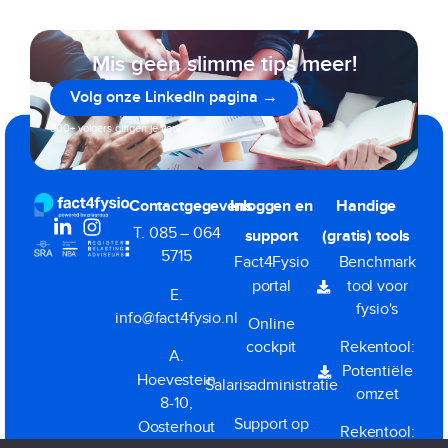
Mis geen slimme tips meer!
Volg onze LinkedIn pagina →
800+ volgers gingen je voor
Contactgegevens
Inloggen en
Handige
T. 085 – 064
support
(gratis) tools
5715
Fact4Fysio
Benchmark
portal
tool voor
E.
fysio's
info@fact4fysio.nl
Online
cockpit
Rekentool:
A.
Potentiële
Hoevestein
Salarisadministratie
omzet
8-10,
Support op
Oosterhout
Rekentool:
afstand