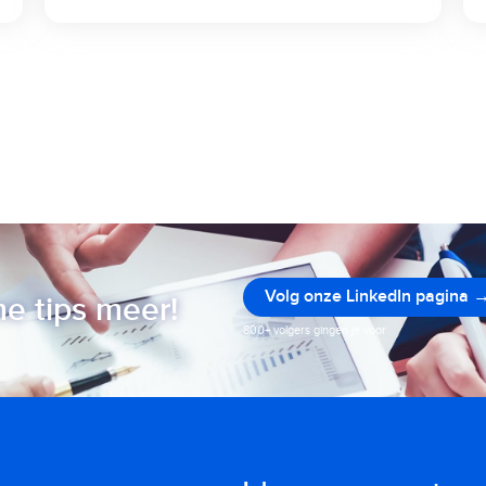
Volg onze LinkedIn pagina 
e tips meer!
800+ volgers gingen je voor