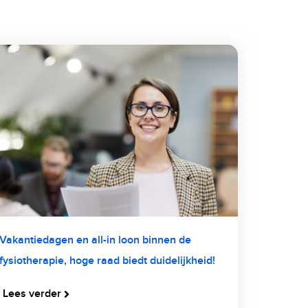
Vakantiedagen en all-in loon binnen de
fysiotherapie, hoge raad biedt duidelijkheid!
Lees verder