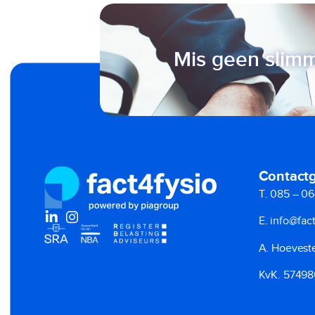
Mis geen slimm
Contact
T. 085 – 06
E. info@fact
A. Hoeveste
KvK. 5749