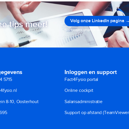
Volg onze LinkedIn pagina 
e tips meer!
800+ volgers gingen je voor
gegevens
Inloggen en support
4 5715
Fact4Fysio portal
4fysio.nl
Online cockpit
in 8-10, Oosterhout
Salarisadministratie
8695
Support op afstand (TeamViewer