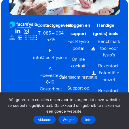
800+ volgers gingen je voor
Contactgegevens
Inloggen en
Handige
T. 085 – 064
support
(gratis) tools
5715
Fact4Fysio
Benchmark
portal
tool voor
E.
fysio's
info@fact4fysio.nl
Online
cockpit
Rekentool:
A.
Potentiële
Hoevestein
Salarisadministratie
omzet
8-10,
Support op
Oosterhout
Rekentool:
afstand
BV Ja of
We gebruiken cookies om ervoor te zorgen dat onze website
KvK.
(TeamViewer)
Nee
zo soepel mogelijk draait. Ga akkoord om gebruik te maken van
57498695
een goede website.
Akkoord
Weiger
Info
Dienstverleningsvoorwaarden
|
Privacy
|
Klacht melden
Copyright All Rights Reserved © 2026