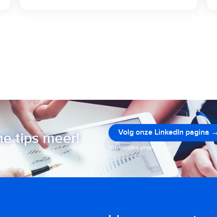
Volg onze LinkedIn pagina 
e tips meer!
800+ volgers gingen je voor