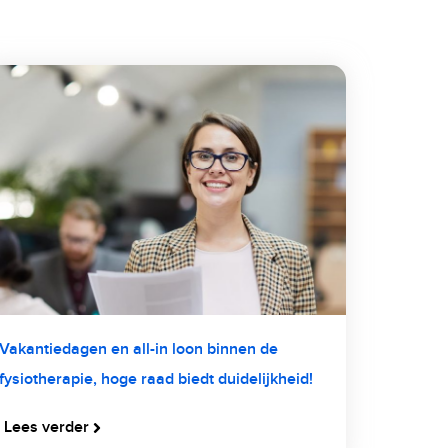
Vakantiedagen en all-in loon binnen de
fysiotherapie, hoge raad biedt duidelijkheid!
Lees verder