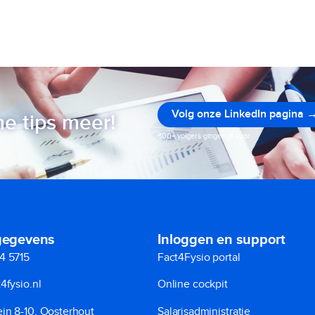
Volg onze LinkedIn pagina 
e tips meer!
800+ volgers gingen je voor
gegevens
Inloggen en support
4 5715
Fact4Fysio portal
4fysio.nl
Online cockpit
in 8-10, Oosterhout
Salarisadministratie