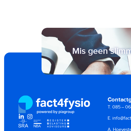
Mis geen slimm
Contact
T. 085 – 06
E. info@fact
A. Hoeveste