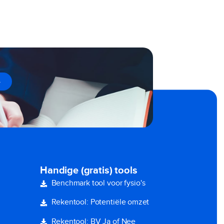
→
Handige (gratis) tools
Benchmark tool voor fysio's
Rekentool: Potentiële omzet
Rekentool: BV Ja of Nee