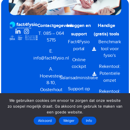
800+ volgers gingen je voor
Contactgegevens
Inloggen en
Handige
T. 085 – 064
support
(gratis) tools
5715
Fact4Fysio
Benchmark
portal
tool voor
E.
fysio's
info@fact4fysio.nl
Online
cockpit
Rekentool:
A.
Potentiële
Hoevestein
Salarisadministratie
omzet
8-10,
Support op
Oosterhout
Rekentool:
afstand
BV Ja of
We gebruiken cookies om ervoor te zorgen dat onze website
KvK.
(TeamViewer)
Nee
zo soepel mogelijk draait. Ga akkoord om gebruik te maken van
57498695
een goede website.
Akkoord
Weiger
Info
Dienstverleningsvoorwaarden
|
Privacy
|
Klacht melden
Copyright All Rights Reserved © 2026