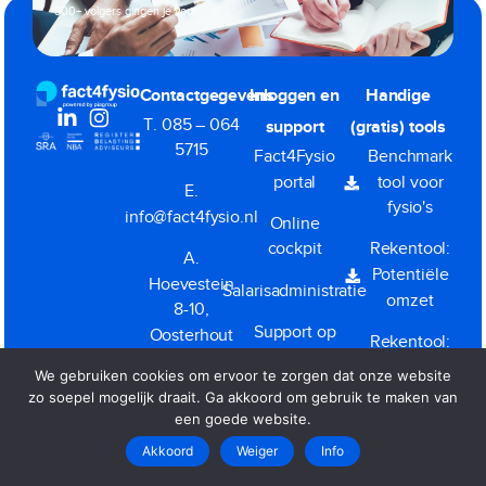
800+ volgers gingen je voor
Contactgegevens
Inloggen en
Handige
T. 085 – 064
support
(gratis) tools
5715
Fact4Fysio
Benchmark
portal
tool voor
E.
fysio's
info@fact4fysio.nl
Online
cockpit
Rekentool:
A.
Potentiële
Hoevestein
Salarisadministratie
omzet
8-10,
Support op
Oosterhout
Rekentool:
afstand
BV Ja of
We gebruiken cookies om ervoor te zorgen dat onze website
KvK.
(TeamViewer)
Nee
zo soepel mogelijk draait. Ga akkoord om gebruik te maken van
57498695
een goede website.
Akkoord
Weiger
Info
Dienstverleningsvoorwaarden
|
Privacy
|
Klacht melden
Copyright All Rights Reserved © 2026