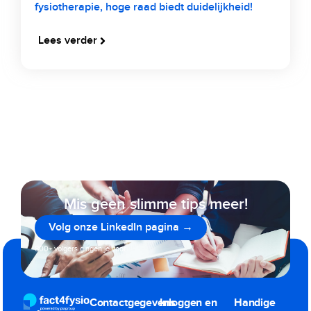
fysiotherapie, hoge raad biedt duidelijkheid!
Lees verder
Mis geen slimme tips meer!
Volg onze LinkedIn pagina →
800+ volgers gingen je voor
Contactgegevens
Inloggen en
Handige