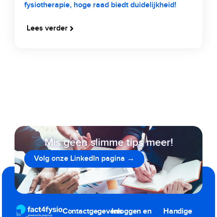
fysiotherapie, hoge raad biedt duidelijkheid!
Lees verder
Mis geen slimme tips meer!
Volg onze LinkedIn pagina →
800+ volgers gingen je voor
Contactgegevens
Inloggen en
Handige