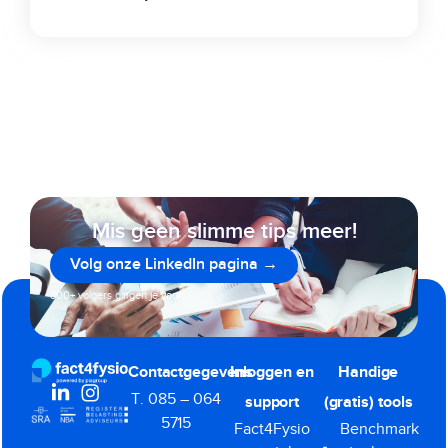
Mis geen slimme tips meer!
Volg onze LinkedIn pagina →
800+ volgers gingen je voor
Contactgegevens
Inloggen en
Handige
T. 085 – 064
support
(gratis) tools
5715
Fact4Fysio
Benchmark