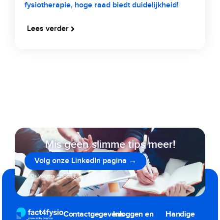
fysiotherapie, hoge raad biedt duidelijkheid!
Lees verder
Mis geen slimme tips meer!
Volg onze LinkedIn pagina →
800+ volgers gingen je voor
Contactgegevens
Inloggen en
Handige