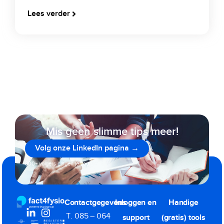
Lees verder
Mis geen slimme tips meer!
Volg onze LinkedIn pagina →
800+ volgers gingen je voor
Contactgegevens
Inloggen en
Handige
T. 085 – 064
support
(gratis) tools