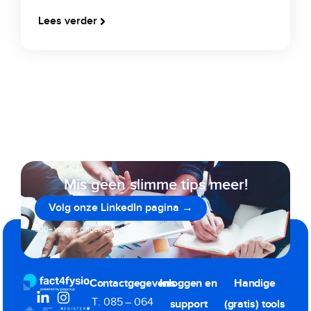
Lees verder
Mis geen slimme tips meer!
Volg onze LinkedIn pagina →
800+ volgers gingen je voor
Contactgegevens
Inloggen en
Handige
T. 085 – 064
support
(gratis) tools