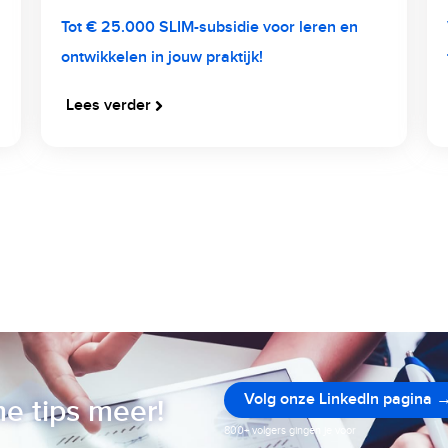
Tot € 25.000 SLIM-subsidie voor leren en
ontwikkelen in jouw praktijk!
Lees verder
Volg onze LinkedIn pagina 
e tips meer!
800+ volgers gingen je voor