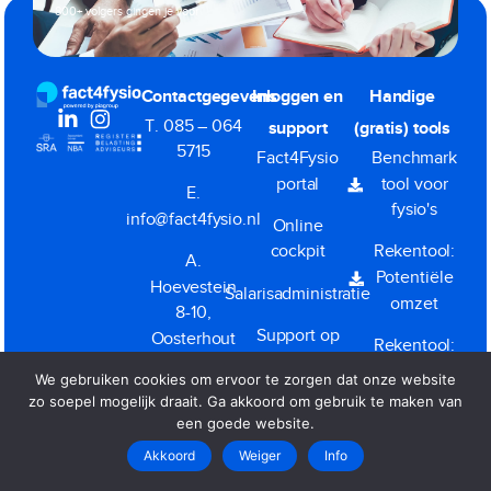
800+ volgers gingen je voor
Contactgegevens
Inloggen en
Handige
T. 085 – 064
support
(gratis) tools
5715
Fact4Fysio
Benchmark
portal
tool voor
E.
fysio's
info@fact4fysio.nl
Online
cockpit
Rekentool:
A.
Potentiële
Hoevestein
Salarisadministratie
omzet
8-10,
Support op
Oosterhout
Rekentool:
afstand
BV Ja of
We gebruiken cookies om ervoor te zorgen dat onze website
KvK.
(TeamViewer)
Nee
zo soepel mogelijk draait. Ga akkoord om gebruik te maken van
57498695
een goede website.
Akkoord
Weiger
Info
Dienstverleningsvoorwaarden
|
Privacy
|
Klacht melden
Copyright All Rights Reserved © 2026