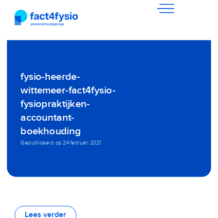
fysio-heerde-
wittemeer-fact4fysio-
fysiopraktijken-
accountant-
boekhouding
Gepubliceerd op
24 februari 2021
Lees verder