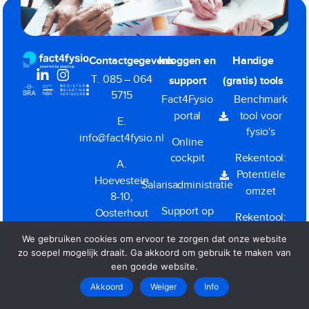
800+ volgers gingen je voor
Contactgegevens
Inloggen en
Handige
T. 085 – 064
support
(gratis) tools
5715
Fact4Fysio
Benchmark
portal
tool voor
E.
fysio's
info@fact4fysio.nl
Online
cockpit
Rekentool:
A.
Potentiële
Hoevestein
Salarisadministratie
omzet
8-10,
Support op
Oosterhout
Rekentool:
afstand
BV Ja of
We gebruiken cookies om ervoor te zorgen dat onze website
KvK.
(TeamViewer)
Nee
zo soepel mogelijk draait. Ga akkoord om gebruik te maken van
57498695
een goede website.
Akkoord
Weiger
Info
Dienstverleningsvoorwaarden
|
Privacy
|
Klacht melden
Copyright All Rights Reserved © 2026