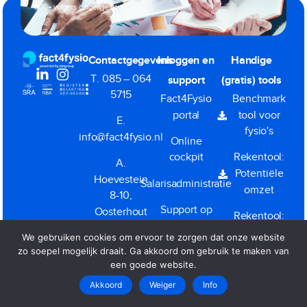
800+ volgers gingen je voor
Contactgegevens
Inloggen en
Handige
T. 085 – 064
support
(gratis) tools
5715
Fact4Fysio
Benchmark
portal
tool voor
E.
fysio's
info@fact4fysio.nl
Online
cockpit
Rekentool:
A.
Potentiële
Hoevestein
Salarisadministratie
omzet
8-10,
Support op
Oosterhout
Rekentool:
afstand
BV Ja of
We gebruiken cookies om ervoor te zorgen dat onze website
KvK.
(TeamViewer)
Nee
zo soepel mogelijk draait. Ga akkoord om gebruik te maken van
57498695
een goede website.
Akkoord
Weiger
Info
Dienstverleningsvoorwaarden
|
Privacy
|
Klacht melden
Copyright All Rights Reserved © 2026