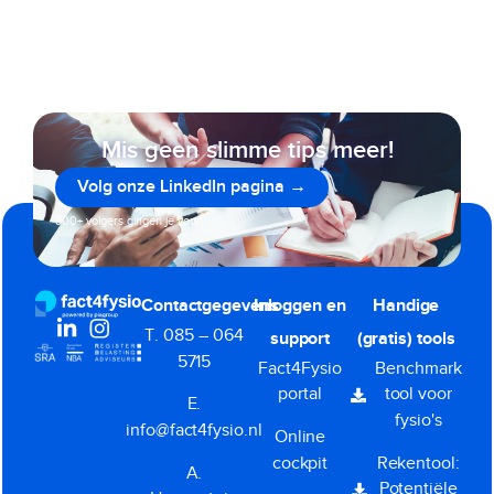
Mis geen slimme tips meer!
Volg onze LinkedIn pagina →
800+ volgers gingen je voor
Contactgegevens
Inloggen en
Handige
T. 085 – 064
support
(gratis) tools
5715
Fact4Fysio
Benchmark
portal
tool voor
E.
fysio's
info@fact4fysio.nl
Online
cockpit
Rekentool:
A.
Potentiële