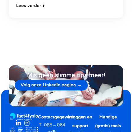
Lees verder
Mis geen slimme tips meer!
Volg onze LinkedIn pagina →
800+ volgers gingen je voor
Contactgegevens
Inloggen en
Handige
T. 085 – 064
support
(gratis) tools