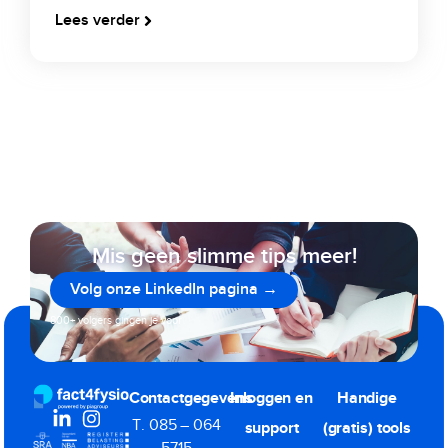
Lees verder
Mis geen slimme tips meer!
Volg onze LinkedIn pagina →
800+ volgers gingen je voor
Contactgegevens
Inloggen en
Handige
T. 085 – 064
support
(gratis) tools