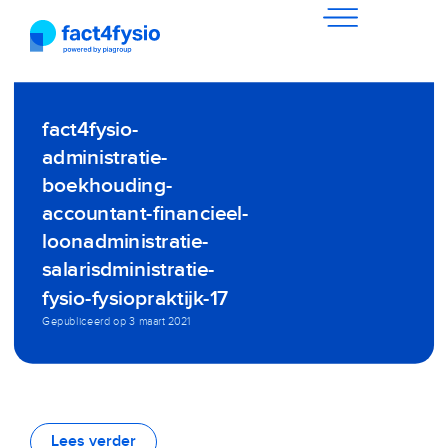
fact4fysio-
administratie-
boekhouding-
accountant-financieel-
loonadministratie-
salarisdministratie-
fysio-fysiopraktijk-17
Gepubliceerd op
3 maart 2021
Lees verder