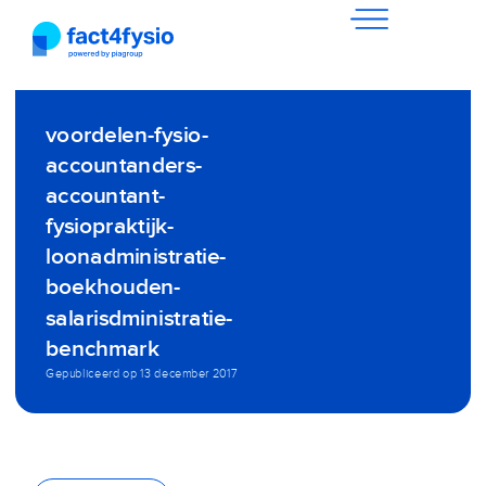
voordelen-fysio-
accountanders-
accountant-
fysiopraktijk-
loonadministratie-
boekhouden-
salarisdministratie-
benchmark
Gepubliceerd op
13 december 2017