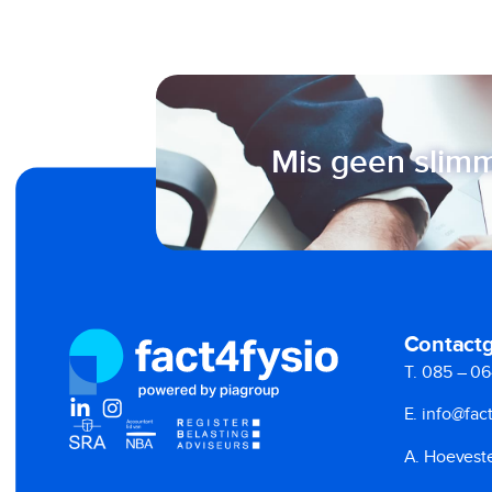
Mis geen slimm
Contact
T. 085 – 06
E. info@fact
A. Hoeveste