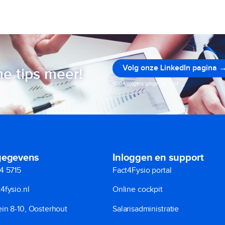
Volg onze LinkedIn pagina 
e tips meer!
800+ volgers gingen je voor
gegevens
Inloggen en support
4 5715
Fact4Fysio portal
4fysio.nl
Online cockpit
in 8-10, Oosterhout
Salarisadministratie