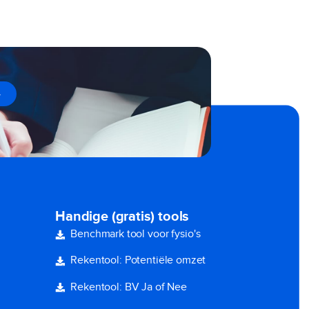
→
Handige (gratis) tools
Benchmark tool voor fysio's
Rekentool: Potentiële omzet
Rekentool: BV Ja of Nee