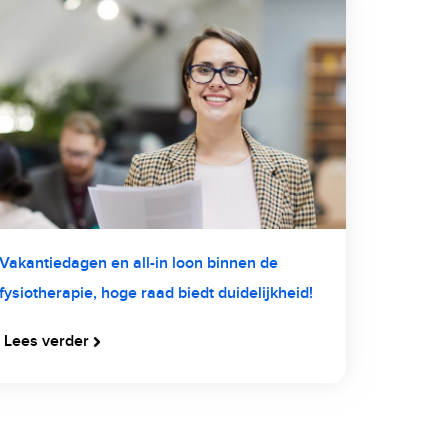
Vakantiedagen en all-in loon binnen de
fysiotherapie, hoge raad biedt duidelijkheid!
Lees verder