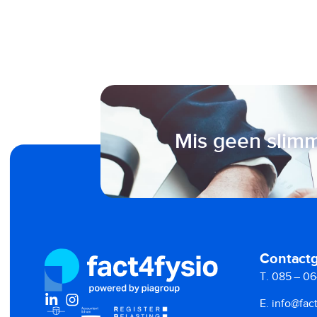
Mis geen slimm
Contact
T. 085 – 06
E. info@fact