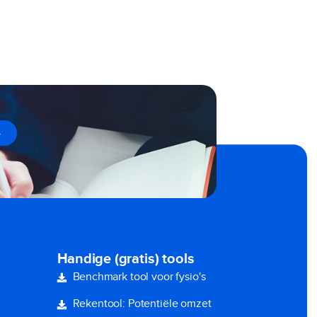
→
Handige (gratis) tools
Benchmark tool voor fysio's
Rekentool: Potentiële omzet