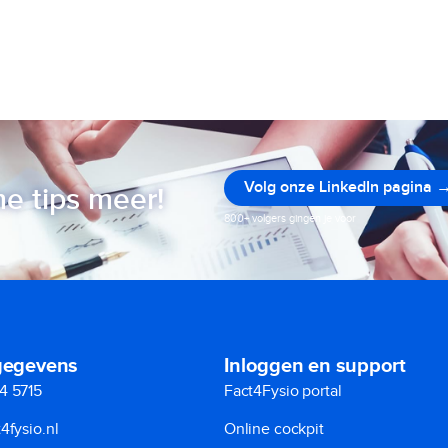
Volg onze LinkedIn pagina 
e tips meer!
800+ volgers gingen je voor
gegevens
Inloggen en support
4 5715
Fact4Fysio portal
4fysio.nl
Online cockpit