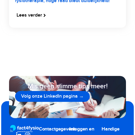
fysiotherapie, hoge raad biedt duidelijkheid!
Lees verder
Mis geen slimme tips meer!
Volg onze LinkedIn pagina →
800+ volgers gingen je voor
Contactgegevens
Inloggen en
Handige