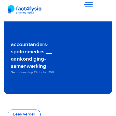
accountanders-
spotonmedics-__-
aankondiging-
samenwerking
Gepubliceerd op
23 oktober 2019
Lees verder