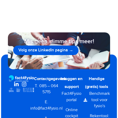
Mis geen slimme tips meer!
Volg onze LinkedIn pagina →
800+ volgers gingen je voor
Contactgegevens
Inloggen en
Handige
T. 085 – 064
support
(gratis) tools
5715
Fact4Fysio
Benchmark
portal
tool voor
E.
fysio's
info@fact4fysio.nl
Online
cockpit
Rekentool: