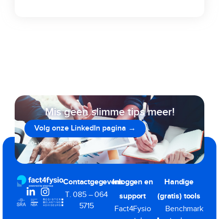
Mis geen slimme tips meer!
Volg onze LinkedIn pagina →
800+ volgers gingen je voor
Contactgegevens
Inloggen en
Handige
T. 085 – 064
support
(gratis) tools
5715
Fact4Fysio
Benchmark