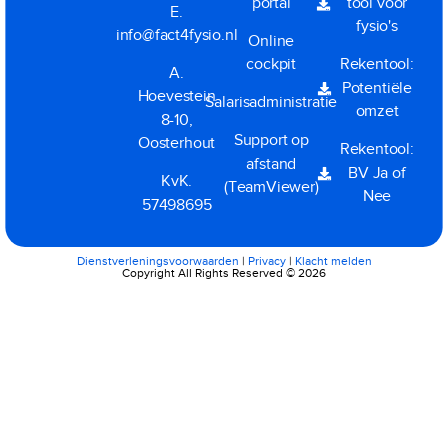
portal
tool voor
E.
fysio's
info@fact4fysio.nl
Online
cockpit
Rekentool:
A.
Potentiële
Hoevestein
Salarisadministratie
omzet
8-10,
Support op
Oosterhout
Rekentool:
afstand
BV Ja of
KvK.
(TeamViewer)
Nee
57498695
Dienstverleningsvoorwaarden
|
Privacy
|
Klacht melden
Copyright All Rights Reserved © 2026