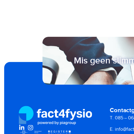
Mis geen slimm
Contact
T. 085 – 06
E. info@fact