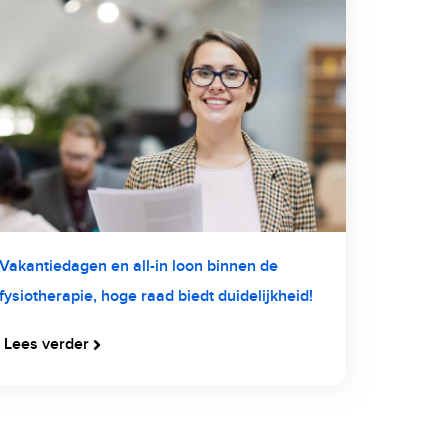
Vakantiedagen en all-in loon binnen de
fysiotherapie, hoge raad biedt duidelijkheid!
Lees verder