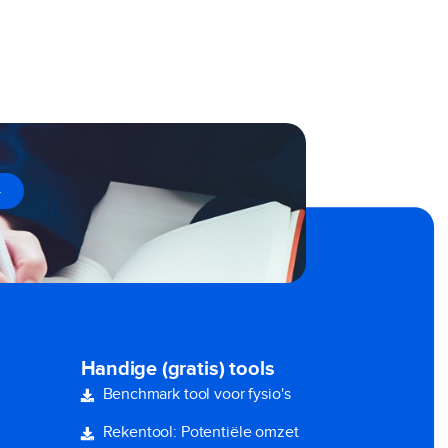
→
Handige (gratis) tools
Benchmark tool voor fysio's
Rekentool: Potentiële omzet