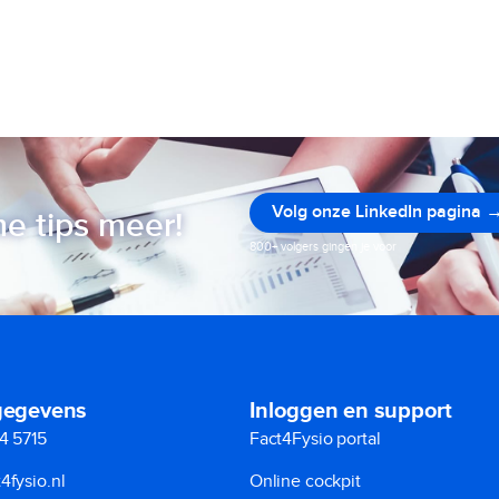
Volg onze LinkedIn pagina 
e tips meer!
800+ volgers gingen je voor
gegevens
Inloggen en support
4 5715
Fact4Fysio portal
4fysio.nl
Online cockpit