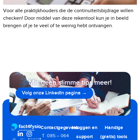
Voor alle praktijkhouders die de continuïteitsbijdrage willen
checken! Door middel van deze rekentool kun je in beeld
brengen of je te veel of te weinig hebt ontvangen.
Mis geen slimme tips meer!
Volg onze LinkedIn pagina →
800+ volgers gingen je voor
Contactgegevens
Inloggen en
Handige
T. 085 – 064
support
(gratis) tools