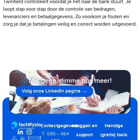
Twinfield controleert voordat je het naar de bank stuurt. Je
loopt stap voor stap door de controle van bedragen,
leveranciers en betaalgegevens. Zo voorkom je fouten en
zorg je dat je betalingen veilig en correct worden uitgevoerd.
Mis geen slimme tips meer!
Volg onze LinkedIn pagina →
800+ volgers gingen je voor
Contactgegevens
Inloggen en
Handige
T. 085 – 064
support
(gratis) tools