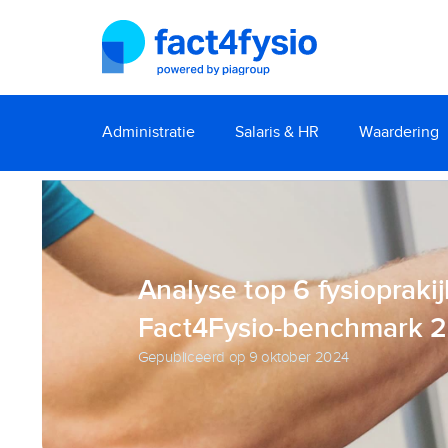
Administratie
Salaris & HR
Waardering
Analyse top 6 fysioprakij
Fact4Fysio-benchmark 
Gepubliceerd op
9 oktober 2024