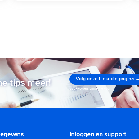
Volg onze LinkedIn pagina 
e tips meer!
800+ volgers gingen je voor
gegevens
Inloggen en support