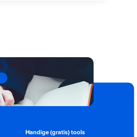
→
Handige (gratis) tools