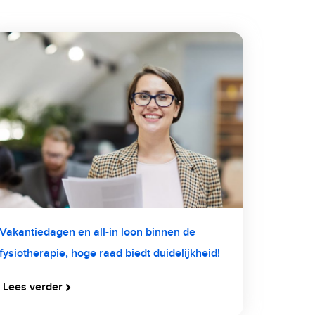
Vakantiedagen en all-in loon binnen de
fysiotherapie, hoge raad biedt duidelijkheid!
Lees verder