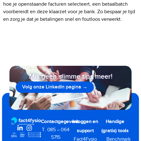
hoe je openstaande facturen selecteert, een betaalbatch
voorbereidt en deze klaarzet voor je bank. Zo bespaar je tijd
en zorg je dat je betalingen snel en foutloos verwerkt.
Mis geen slimme tips meer!
Volg onze LinkedIn pagina →
800+ volgers gingen je voor
Contactgegevens
Inloggen en
Handige
T. 085 – 064
support
(gratis) tools
5715
Fact4Fysio
Benchmark